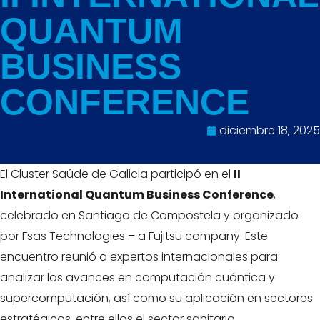
QUANTUM
BUSINESS
CONFERENCE
diciembre 18, 2025
El Cluster Saúde de Galicia participó en el
II
International Quantum Business Conference
,
celebrado en Santiago de Compostela y organizado
por Fsas Technologies – a Fujitsu company. Este
encuentro reunió a expertos internacionales para
analizar los avances en computación cuántica y
supercomputación, así como su aplicación en sectores
estratégicos, entre ellos el sector sanitario.