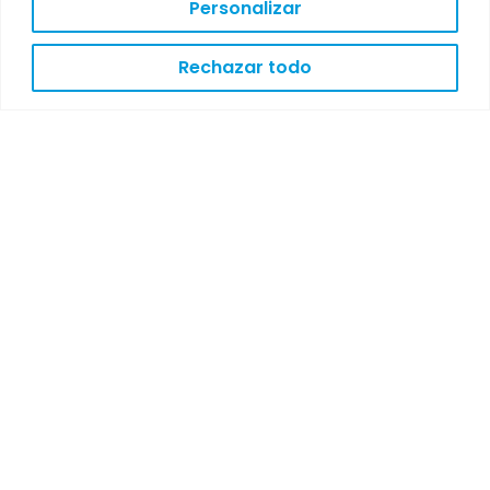
Personalizar
Rechazar todo
7ª EDICIÓN DEL NORTYOGA – 2026 | PORTO
BUSINESS SCHOOL
Organizado por FRYNORT & ARYON