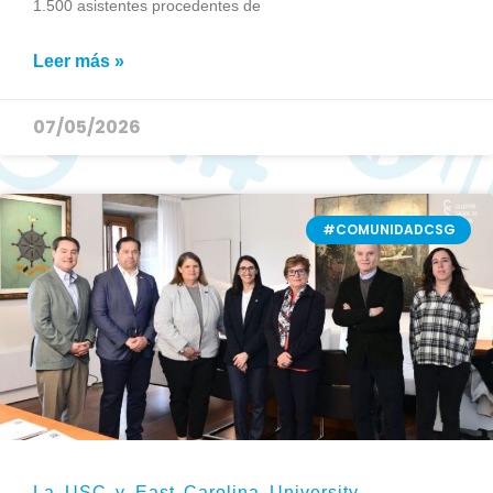
1.500 asistentes procedentes de
Leer más »
07/05/2026
#COMUNIDADCSG
La USC y East Carolina University