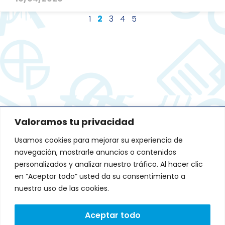
1
2
3
4
5
Valoramos tu privacidad
DIRECCIÓN:
Usamos cookies para mejorar su experiencia de
Avenida de Fernando de Casas
Novoa 37 Edificio CNL. Portal A-B.
navegación, mostrarle anuncios o contenidos
1º andar, 15707 Santiago de
personalizados y analizar nuestro tráfico. Al hacer clic
Compostela, A Coruña
L
T
en “Aceptar todo” usted da su consentimiento a
i
w
Lunes a Viernes: 9:00 a
n
i
nuestro uso de las cookies.
18:00
k
t
e
t
CONTACTO:
d
e
Aceptar todo
i
r
602 24 71 49